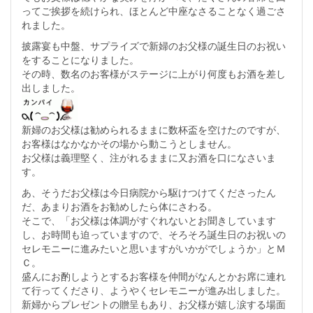
ってご挨拶を続けられ、ほとんど中座なさることなく過ごさ
れました。
披露宴も中盤、サプライズで新婦のお父様の誕生日のお祝い
をすることになりました。
その時、数名のお客様がステージに上がり何度もお酒を差し
出しました。
新婦のお父様は勧められるままに数杯盃を空けたのですが、
お客様はなかなかその場から動こうとしません。
お父様は義理堅く、注がれるままに又お酒を口になさいま
す。
あ、そうだお父様は今日病院から駆けつけてくださったん
だ、あまりお酒をお勧めしたら体にさわる。
そこで、「お父様は体調がすぐれないとお聞きしています
し、お時間も迫っていますので、そろそろ誕生日のお祝いの
セレモニーに進みたいと思いますがいかがでしょうか」とＭ
Ｃ。
盛んにお酌しようとするお客様を仲間がなんとかお席に連れ
て行ってくださり、ようやくセレモニーが進み出しました。
新婦からプレゼントの贈呈もあり、お父様が嬉し涙する場面