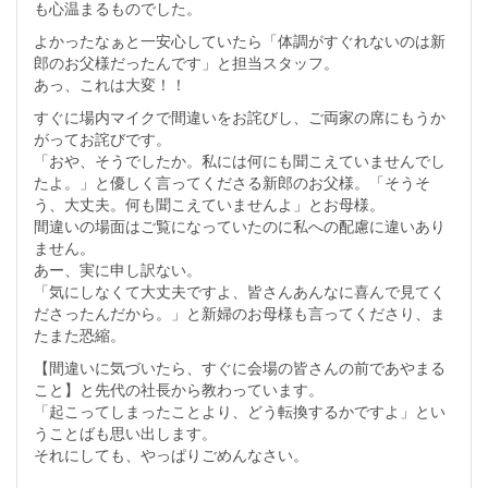
も心温まるものでした。
よかったなぁと一安心していたら「体調がすぐれないのは新
郎のお父様だったんです」と担当スタッフ。
あっ、これは大変！！
すぐに場内マイクで間違いをお詫びし、ご両家の席にもうか
がってお詫びです。
「おや、そうでしたか。私には何にも聞こえていませんでし
たよ。」と優しく言ってくださる新郎のお父様。「そうそ
う、大丈夫。何も聞こえていませんよ」とお母様。
間違いの場面はご覧になっていたのに私への配慮に違いあり
ません。
あー、実に申し訳ない。
「気にしなくて大丈夫ですよ、皆さんあんなに喜んで見てく
ださったんだから。」と新婦のお母様も言ってくださり、ま
たまた恐縮。
【間違いに気づいたら、すぐに会場の皆さんの前であやまる
こと】と先代の社長から教わっています。
「起こってしまったことより、どう転換するかですよ」とい
うことばも思い出します。
それにしても、やっぱりごめんなさい。