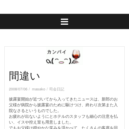
間違い
2008/07/06
masako
司会日記
披露宴開始が近づいてから入ってきたニュースは、新郎のお
父様が病院から披露宴のために駆けつけ、終わり次第また入
院なさるというものでした。
お疲れが出ないようにとホテルのスタッフも細心の注意を払
い、イスや控え室も用意しました。
でもお父様は穏やかな笑みを浮かべて、たくさんの客席を回