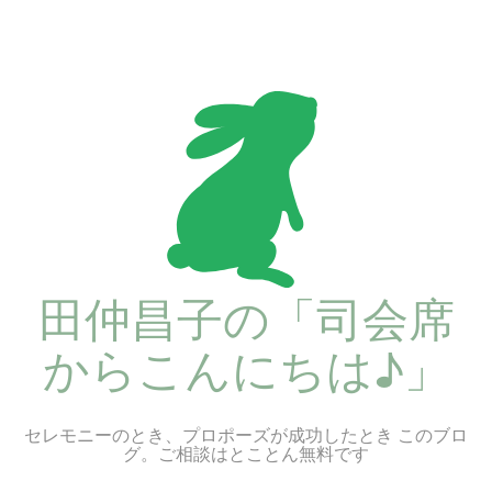
コ
ン
テ
ン
ツ
へ
ス
キ
ッ
プ
田仲昌子の「司会席
からこんにちは♪」
セレモニーのとき、プロポーズが成功したとき このブロ
グ。ご相談はとことん無料です