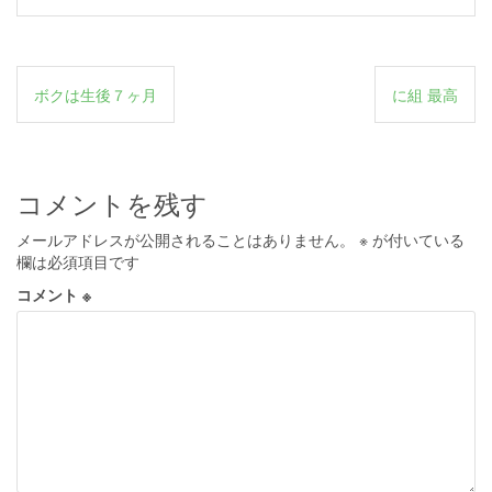
投
ボクは生後７ヶ月
に組 最高
稿
ナ
ビ
コメントを残す
ゲ
メールアドレスが公開されることはありません。
※
が付いている
ー
欄は必須項目です
シ
コメント
※
ョ
ン