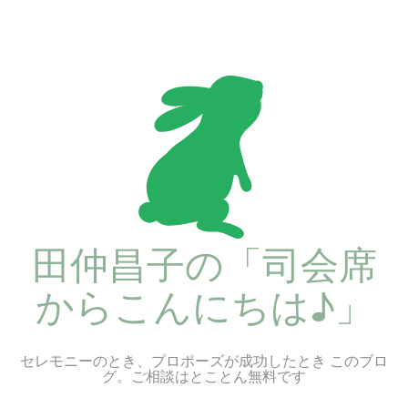
コ
ン
テ
ン
ツ
へ
ス
キ
ッ
プ
田仲昌子の「司会席
からこんにちは♪」
セレモニーのとき、プロポーズが成功したとき このブロ
グ。ご相談はとことん無料です