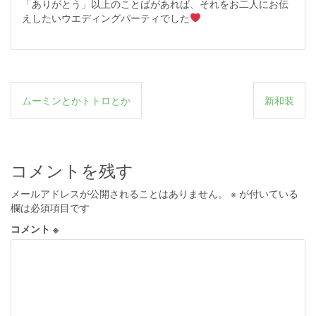
「ありがとう」以上のことばがあれば、それをお二人にお伝
えしたいウエディングパーティでした
投
ムーミンとかトトロとか
新和装
稿
ナ
ビ
コメントを残す
ゲ
メールアドレスが公開されることはありません。
※
が付いている
ー
欄は必須項目です
シ
コメント
※
ョ
ン