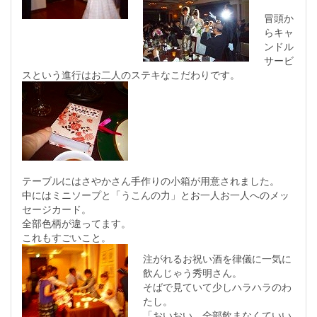
冒頭か
らキャ
ンドル
サービ
スという進行はお二人のステキなこだわりです。
テーブルにはさやかさん手作りの小箱が用意されました。
中にはミニソープと「うこんの力」とお一人お一人へのメッ
セージカード。
全部色柄が違ってます。
これもすごいこと。
注がれるお祝い酒を律儀に一気に
飲んじゃう秀明さん。
そばで見ていて少しハラハラのわ
たし。
「おいおい、全部飲まなくていい