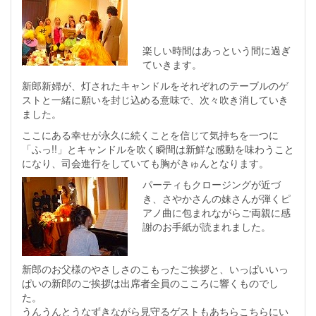
楽しい時間はあっという間に過ぎ
ていきます。
新郎新婦が、灯されたキャンドルをそれぞれのテーブルのゲ
ストと一緒に願いを封じ込める意味で、次々吹き消していき
ました。
ここにある幸せが永久に続くことを信じて気持ちを一つに
「ふっ!!」とキャンドルを吹く瞬間は新鮮な感動を味わうこと
になり、司会進行をしていても胸がきゅんとなります。
パーティもクロージングが近づ
き、さやかさんの妹さんが弾くピ
アノ曲に包まれながらご両親に感
謝のお手紙が読まれました。
新郎のお父様のやさしさのこもったご挨拶と、いっぱいいっ
ぱいの新郎のご挨拶は出席者全員のこころに響くものでし
た。
うんうんとうなずきながら見守るゲストもあちらこちらにい