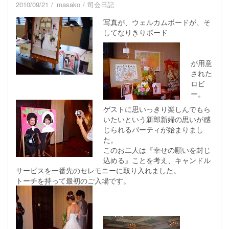
2010/09/21
masako
司会日記
写真が、ウェルカムボードが、そ
してなりきりボード
が用意
された
ロビ
ー。
ゲストに思いっきり楽しんでもら
いたいという新郎新婦の思いが感
じられるパーティが始まりまし
た。
このお二人は『幸せの願いを封じ
込める』ことを考え、キャンドル
サービスを一番先のセレモニーに取り入れました。
トーチを持って最初のご入場です。